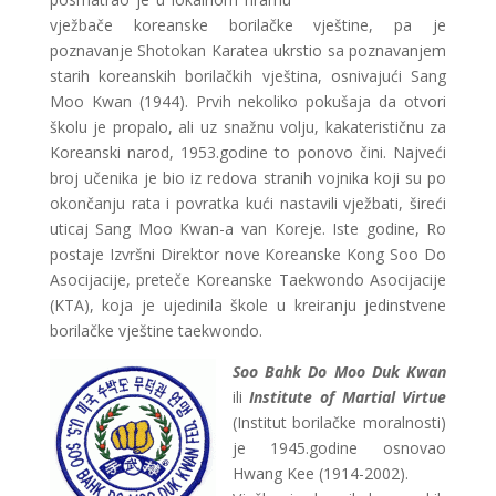
vježbače koreanske borilačke vještine, pa je
poznavanje Shotokan Karatea ukrstio sa poznavanjem
starih koreanskih borilačkih vještina, osnivajući Sang
Moo Kwan (1944). Prvih nekoliko pokušaja da otvori
školu je propalo, ali uz snažnu volju, kakaterističnu za
Koreanski narod, 1953.godine to ponovo čini. Najveći
broj učenika je bio iz redova stranih vojnika koji su po
okončanju rata i povratka kući nastavili vježbati, šireći
uticaj Sang Moo Kwan-a van Koreje. Iste godine, Ro
postaje Izvršni Direktor nove Koreanske Kong Soo Do
Asocijacije, preteče Koreanske Taekwondo Asocijacije
(KTA), koja je ujedinila škole u kreiranju jedinstvene
borilačke vještine taekwondo.
Soo Bahk Do Moo Duk Kwan
ili
Institute of Martial Virtue
(Institut borilačke moralnosti)
je 1945.godine osnovao
Hwang Kee (1914-2002).