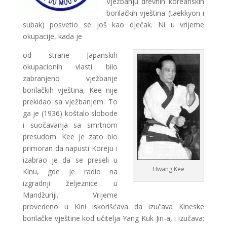
Vježbanju drevnih koreanskih
borilačkih vještina (taekkyon i
subak) posvetio se još kao dječak. Ni u vrijeme
okupacije, kada je
od strane Japanskih
okupacionih vlasti bilo
zabranjeno vježbanje
borilačkih vještina, Kee nije
prekidao sa vježbanjem. To
ga je (1936) koštalo slobode
i suočavanja sa smrtnom
presudom. Kee je zato bio
primoran da napusti Koreju i
izabrao je da se preseli u
Hwang Kee
Kinu, gde je radio na
izgradnji željeznice u
Mandžuriji. Vrijeme
provedeno u Kini iskorišćava da izučava Kineske
borilačke vještine kod učitelja Yang Kuk Jin-a, i izučava: