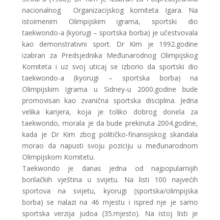
nacionalnog Organizacijskog komiteta Igara. Na
istoimenim Olimpijskim igrama, sportski dio
taekwondo-a (kyorugi – sportska borba) je učestvovala
kao demonstrativni sport. Dr Kim je 1992.godine
izabran za Predsjednika Međunarodnog Olimpijskog
Komiteta i uz svoj uticaj se izborio da sportski dio
taekwondo-a (kyorugi – sportska borba) na
Olimpijskim Igrama u Sidney-u 2000.godine bude
promovisan kao zvanična sportska disciplina. Jedna
velika karijera, koja je toliko dobrog donela za
taekwondo, morala je da bude prekinuta 2004.godine,
kada je Dr Kim zbog političko-finansijskog skandala
morao da napusti svoju poziciju u međunarodnom
Olimpijskom Komitetu.
Taekwondo je danas jedna od najpopularnijih
borilačkih vještina u svijetu. Na listi 100 najvećih
sportova na svijetu, kyorugi (sportska/olimpijska
borba) se nalazi na 46 mjestu i ispred nje je samo
sportska verzija judoa (35.mjesto). Na istoj listi je