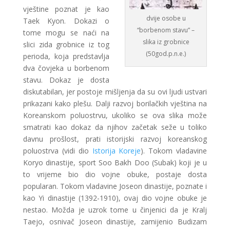
vještine poznat je kao
dvije osobe u
Taek Kyon. Dokazi o
“borbenom stavu” –
tome mogu se naći na
slika iz grobnice
slici zida grobnice iz tog
(50god.p.n.e.)
perioda, koja predstavlja
dva čovjeka u borbenom
stavu. Dokaz je dosta
diskutabilan, jer postoje mišljenja da su ovi ljudi ustvari
prikazani kako plešu. Dalji razvoj borilačkih vještina na
Koreanskom poluostrvu, ukoliko se ova slika može
smatrati kao dokaz da njihov začetak seže u toliko
davnu prošlost, prati istorijski razvoj koreanskog
poluostrva (vidi dio
Istorija Koreje
). Tokom vladavine
Koryo dinastije, sport Soo Bakh Doo (Subak) koji je u
to vrijeme bio dio vojne obuke, postaje dosta
popularan. Tokom vladavine Joseon dinastije, poznate i
kao Yi dinastije (1392-1910), ovaj dio vojne obuke je
nestao. Možda je uzrok tome u činjenici da je Kralj
Taejo, osnivač Joseon dinastije, zamijenio Budizam