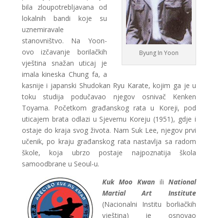
bila zloupotrebljavana od
lokalnih bandi koje su
uznemiravale
stanovništvo. Na Yoon-
ovo izčavanje borilačkih
Byung In Yoon
vještina snažan uticaj je
imala kineska Chung fa, a
kasnije i japanski Shudokan Ryu Karate, kojim ga je u
toku studija podučavao njegov osnivač Kenken
Toyama. Početkom građanskog rata u Koreji, pod
uticajem brata odlazi u Sjevernu Koreju (1951), gdje i
ostaje do kraja svog života. Nam Suk Lee, njegov prvi
učenik, po kraju građanskog rata nastavlja sa radom
škole, koja ubrzo postaje najpoznatija škola
samoodbrane u Seoul-u.
Kuk Moo Kwan
ili
National
Martial Art Institute
(Nacionalni Institu borliačkih
vještina) je osnovao