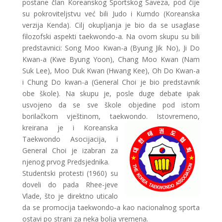
postane član Koreanskog Sportskog Saveza, pod čije
su pokroviteljstvu već bili Judo i Kumdo (Koreanska
verzija Kenda). Cilj okupljanja je bio da se usaglase
filozofski aspekti taekwondo-a. Na ovom skupu su bili
predstavnici: Song Moo Kwan-a (Byung Jik No), Ji Do
Kwan-a (Kwe Byung Yoon), Chang Moo Kwan (Nam
Suk Lee), Moo Duk Kwan (Hwang Kee), Oh Do Kwan-a
i Chung Do kwan-a (General Choi je bio predstavnik
obe škole). Na skupu je, posle duge debate ipak
usvojeno da se sve škole objedine pod istom
borilačkom vještinom, taekwondo.
Istovremeno,
kreirana je i Koreanska
Taekwondo Asocijacija, i
General Choi je izabran za
njenog prvog Predsjednika.
Studentski protesti (1960) su
doveli do pada Rhee-jeve
Vlade, što je direktno uticalo
da se promocija taekwondo-a kao nacionalnog sporta
ostavi po strani za neka bolja vremena.