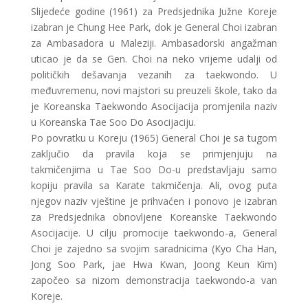
Slijedeće godine (1961) za Predsjednika Južne Koreje
izabran je Chung Hee Park, dok je General Choi izabran
za Ambasadora u Maleziji. Ambasadorski angažman
uticao je da se Gen. Choi na neko vrijeme udalji od
političkih dešavanja vezanih za taekwondo. U
međuvremenu, novi majstori su preuzeli škole, tako da
je Koreanska Taekwondo Asocijacija promjenila naziv
u Koreanska Tae Soo Do Asocijaciju.
Po povratku u Koreju (1965) General Choi je sa tugom
zaključio da pravila koja se primjenjuju na
takmičenjima u Tae Soo Do-u predstavljaju samo
kopiju pravila sa Karate takmičenja. Ali, ovog puta
njegov naziv vještine je prihvaćen i ponovo je izabran
za Predsjednika obnovljene Koreanske Taekwondo
Asocijacije. U cilju promocije taekwondo-a, General
Choi je zajedno sa svojim saradnicima (Kyo Cha Han,
Jong Soo Park, jae Hwa Kwan, Joong Keun Kim)
započeo sa nizom demonstracija taekwondo-a van
Koreje.