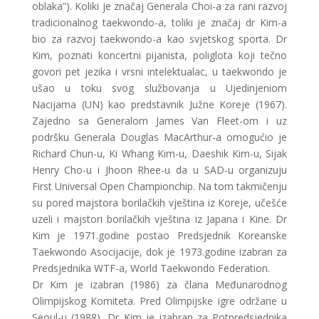
oblaka”). Koliki je značaj Generala Choi-a za rani razvoj
tradicionalnog taekwondo-a, toliki je značaj dr Kim-a
bio za razvoj taekwondo-a kao svjetskog sporta. Dr
Kim, poznati koncertni pijanista, poliglota koji tečno
govori pet jezika i vrsni intelektualac, u taekwondo je
ušao u toku svog službovanja u Ujedinjeniom
Nacijama (UN) kao predstavnik Južne Koreje (1967).
Zajedno sa Generalom James Van Fleet-om i uz
podršku Generala Douglas MacArthur-a omogućio je
Richard Chun-u, Ki Whang Kim-u, Daeshik Kim-u, Sijak
Henry Cho-u i Jhoon Rhee-u da u SAD-u organizuju
First Universal Open Championchip. Na tom takmičenju
su pored majstora borilačkih vještina iz Koreje, učešće
uzeli i majstori borilačkih vještina iz Japana i Kine. Dr
Kim je 1971.godine postao Predsjednik Koreanske
Taekwondo Asocijacije, dok je 1973.godine izabran za
Predsjednika WTF-a, World Taekwondo Federation.
Dr Kim je izabran (1986) za člana Međunarodnog
Olimpijskog Komiteta. Pred Olimpijske igre održane u
Seoul-u (1988), Dr Kim je izabran za Potpredsjednika