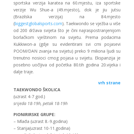
sportska verzija karatea na 60.mjestu, iza sportske
verzije Wu Shue-a (49.mjesto), dok je jiu jutsu
(Brazilska verzija) na 84.mjesto
(
biggestglobalsports.com
). Taekwondo se vježba u više
od 200 država svijeta što je čini najraspostranjenijom
borlačkom vještinom na svijetu. Prema podacima
Kukkiwon-a (gdje su evidentirani svi crni pojasevi
POOM/DAN zvanja na svijetu) preko 9 miliona ljudi su
trenutno nosioci crnog pojasa u svijetu. Ekspanzija je
posebno uočljiva od početka 80.tih godina 20.vijeka i
dalje traje.
vrh strane
TAEKWONDO ŠKOLICA
(uzrast 4-7 god.)
srijeda 18-19h, petak 18-19h
PIONIRIRSKE GRUPE:
– Mlađa (uzrast 8.-9.godina)
– Starija(uzrast 10-11.godina)