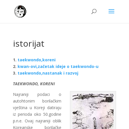
istorijat
1.
taekwondo,koreni
2.
kwan-ovi,začetak ideje o taekwondo-u
3.
taekwondo,nastanak i razvoj
TAEKWONDO, KORENI
Najraniji podaci o
autohtonim borilačkim
vještina u Koreji datiraju
iz perioda oko 50.godine
p.n.e. Ovaj najraniji oblik
Koreanske borilačke