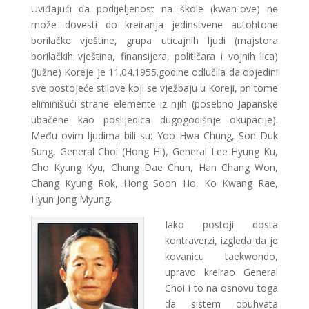
Uviđajući da podijeljenost na škole (kwan-ove) ne
može dovesti do kreiranja jedinstvene autohtone
borilačke vještine, grupa uticajnih ljudi (majstora
borilačkih vještina, finansijera, političara i vojnih lica)
(Južne) Koreje je 11.04.1955.godine odlučila da objedini
sve postojeće stilove koji se vježbaju u Koreji, pri tome
eliminišući strane elemente iz njih (posebno Japanske
ubačene kao poslijedica dugogodišnje okupacije).
Među ovim ljudima bili su: Yoo Hwa Chung, Son Duk
Sung, General Choi (Hong Hi), General Lee Hyung Ku,
Cho Kyung Kyu, Chung Dae Chun, Han Chang Won,
Chang Kyung Rok, Hong Soon Ho, Ko Kwang Rae,
Hyun Jong Myung.
Iako postoji dosta
kontraverzi, izgleda da je
kovanicu taekwondo,
upravo kreirao General
Choi i to na osnovu toga
da sistem obuhvata