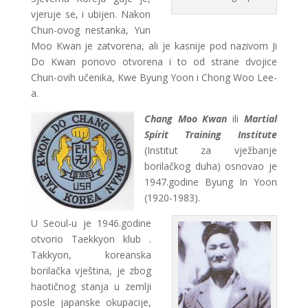
vjeruje se, i ubijen. Nakon
Chun-ovog nestanka, Yun
Moo Kwan je zatvorena, ali je kasnije pod nazivom Ji
Do Kwan ponovo otvorena i to od strane dvojice
Chun-ovih učenika, Kwe Byung Yoon i Chong Woo Lee-
a.
Chang Moo Kwan
ili
Martial
Spirit Training Institute
(Institut za vježbanje
borilačkog duha) osnovao je
1947.godine Byung In Yoon
(1920-1983).
U Seoul-u je 1946.godine
otvorio Taekkyon klub .
Takkyon, koreanska
borilačka vještina, je zbog
haotičnog stanja u zemlji
posle japanske okupacije,