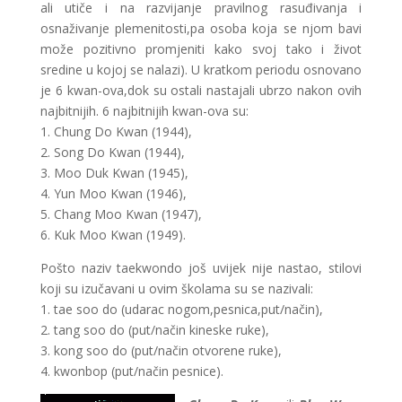
ali utiče i na razvijanje pravilnog rasuđivanja i
osnaživanje plemenitosti,pa osoba koja se njom bavi
može pozitivno promjeniti kako svoj tako i život
sredine u kojoj se nalazi). U kratkom periodu osnovano
je 6 kwan-ova,dok su ostali nastajali ubrzo nakon ovih
najbitnijih. 6 najbitnijih kwan-ova su:
1. Chung Do Kwan (1944),
2. Song Do Kwan (1944),
3. Moo Duk Kwan (1945),
4. Yun Moo Kwan (1946),
5. Chang Moo Kwan (1947),
6. Kuk Moo Kwan (1949).
Pošto naziv taekwondo još uvijek nije nastao, stilovi
koji su izučavani u ovim školama su se nazivali:
1. tae soo do (udarac nogom,pesnica,put/način),
2. tang soo do (put/način kineske ruke),
3. kong soo do (put/način otvorene ruke),
4. kwonbop (put/način pesnice).