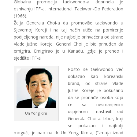
Globalna promocija taekwondo-a doprinela je
osnivanju ITF-a, International Taekwon-Do Federation
(1966).
Želja Generala Choi-a da promoviše taekwondo u
Sjevernoj Koreji i na taj način utiče na pomirenje
podijeljenog naroda, nije najbolje prihvaćena od strane
Vlade Južne Koreje. General Choi je bio prinuđen da
emigrira. Emigrirao je u Kanadu, gdje je preneo i
sjedište ITF-a.
Pošto se taekwondo već
dokazao kao koreanski
brand, od strane Vlade
Južne Koreje je pokušano
da se pronađe osoba koja
će sa nesmanjenim
uspjehom nastaviti rad
Un Yong Kim
Generala Choi-a. Izbor, koji
se pokazao i najbolji
mogući, je pao na dr Un Yong Kim-a, (“zmaja iznad