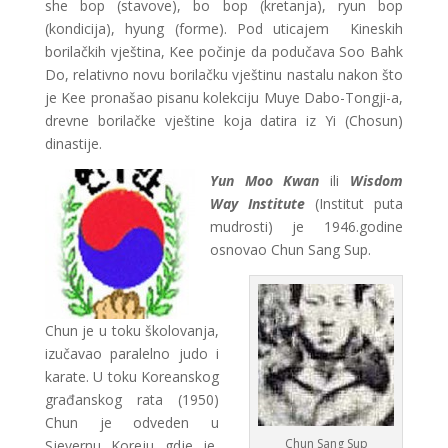
she bop (stavove), bo bop (kretanja), ryun bop
(kondicija), hyung (forme). Pod uticajem Kineskih
borilačkih vještina, Kee počinje da podučava Soo Bahk
Do, relativno novu borilačku vještinu nastalu nakon što
je Kee pronašao pisanu kolekciju Muye Dabo-Tongji-a,
drevne borilačke vještine koja datira iz Yi (Chosun)
dinastije.
Yun Moo Kwan
ili
Wisdom
Way Institute
(Institut puta
mudrosti) je 1946.godine
osnovao Chun Sang Sup.
Chun je u toku školovanja,
izučavao paralelno judo i
karate. U toku Koreanskog
građanskog rata (1950)
Chun je odveden u
Chun Sang Sup
Sjevernu Koreju gdje je,