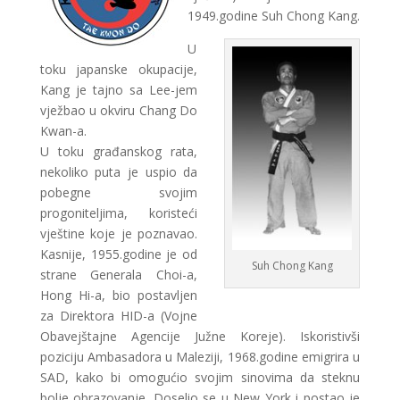
1949.godine Suh Chong Kang.
U
toku japanske okupacije,
Kang je tajno sa Lee-jem
vježbao u okviru Chang Do
Kwan-a.
U toku građanskog rata,
nekoliko puta je uspio da
pobegne svojim
progoniteljima, koristeći
vještine koje je poznavao.
Kasnije, 1955.godine je od
Suh Chong Kang
strane Generala Choi-a,
Hong Hi-a, bio postavljen
za Direktora HID-a (Vojne
Obavejštajne Agencije Južne Koreje). Iskoristivši
poziciju Ambasadora u Maleziji, 1968.godine emigrira u
SAD, kako bi omogućio svojim sinovima da steknu
bolje obrazovanje. Doselio se u New York i postao je