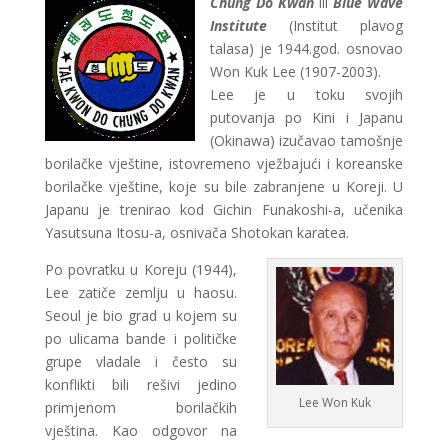
Chung Do Kwan
ili
Blue Wave
Institute
(Institut plavog
talasa) je 1944.god. osnovao
Won Kuk Lee (1907-2003).
Lee je u toku svojih
putovanja po Kini i Japanu
(Okinawa) izučavao tamošnje
borilačke vještine, istovremeno vježbajući i koreanske
borilačke vještine, koje su bile zabranjene u Koreji. U
Japanu je trenirao kod Gichin Funakoshi-a, učenika
Yasutsuna Itosu-a, osnivača Shotokan karatea.
Po povratku u Koreju (1944),
Lee zatiče zemlju u haosu.
Seoul je bio grad u kojem su
po ulicama bande i političke
grupe vladale i često su
konflikti bili rešivi jedino
Lee Won Kuk
primjenom borilačkih
vještina. Kao odgovor na