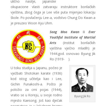
ulično nasilje, japanske
okupacione vlasti zatvaraju instruktore borilačkih
vještina, zbog čega je Lee više puta mijenjao lokaciju
škole. Po povlačenju Lee-a, vođstvo Chung Do Kwan-a
je preuzeo Woon Kyu Uhm.
Song Moo Kwan
ili
Ever
Youthful Institute of Martial
Arts
(Institut borilačkih
vještina vječno mladih) je
1944.god. osnovao Byung Jik
Ro (1919- ).
U toku studija u Japanu, počeo je
vježbati Shotokan karate (1936)
kod istog učitelja kao i Lee,
Gichin Funakoshi-a. Pošto je
položio za crni pojas (1944),
vratio se u Koreju, u svoje rodno
Byung Jik Ro
mjesto Kaesong. Još kao dječak
posmatrao je u lokalnom hramu