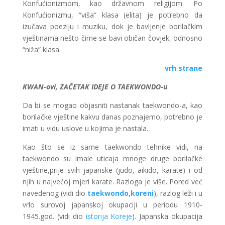
Konfućionizmom, kao državnom religijom. Po
Konfućionizmu, “viša” klasa (elita) je potrebno da
izučava poeziju i muziku, dok je bavljenje borilačkim
vještinama nešto čime se bavi običan čovjek, odnosno
“niža” klasa.
vrh strane
KWAN-ovi, ZAČETAK IDEJE O TAEKWONDO-u
Da bi se mogao objasniti nastanak taekwondo-a, kao
borilačke vještine kakvu danas poznajemo, potrebno je
imati u vidu uslove u kojima je nastala.
Kao što se iz same taekwondo tehnike vidi, na
taekwondo su imale uticaja mnoge druge borilačke
vještine,prije svih japanske (judo, aikido, karate) i od
njih u najvećoj mjeri karate. Razloga je više. Pored već
navedenog (vidi dio
taekwondo,koreni
), razlog leži i u
vrlo surovoj japanskoj okupaciji u periodu 1910-
1945.god. (vidi dio
istorija Koreje
). Japanska okupacija