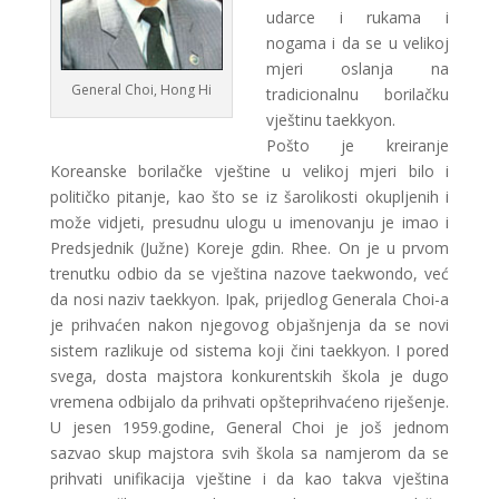
udarce i rukama i
nogama i da se u velikoj
mjeri oslanja na
General Choi, Hong Hi
tradicionalnu borilačku
vještinu taekkyon.
Pošto je kreiranje
Koreanske borilačke vještine u velikoj mjeri bilo i
političko pitanje, kao što se iz šarolikosti okupljenih i
može vidjeti, presudnu ulogu u imenovanju je imao i
Predsjednik (Južne) Koreje gdin. Rhee. On je u prvom
trenutku odbio da se vještina nazove taekwondo, već
da nosi naziv taekkyon. Ipak, prijedlog Generala Choi-a
je prihvaćen nakon njegovog objašnjenja da se novi
sistem razlikuje od sistema koji čini taekkyon. I pored
svega, dosta majstora konkurentskih škola je dugo
vremena odbijalo da prihvati opšteprihvaćeno riješenje.
U jesen 1959.godine, General Choi je još jednom
sazvao skup majstora svih škola sa namjerom da se
prihvati unifikacija vještine i da kao takva vještina