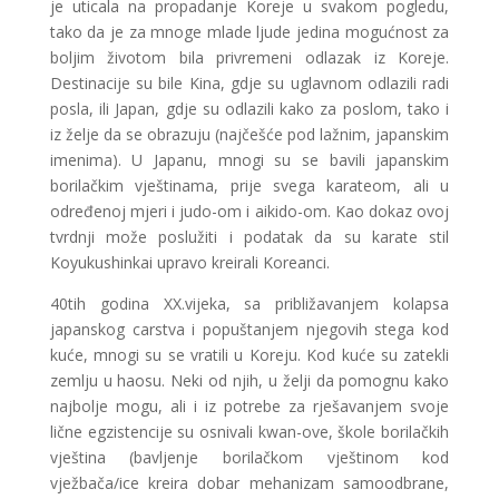
je uticala na propadanje Koreje u svakom pogledu,
tako da je za mnoge mlade ljude jedina mogućnost za
boljim životom bila privremeni odlazak iz Koreje.
Destinacije su bile Kina, gdje su uglavnom odlazili radi
posla, ili Japan, gdje su odlazili kako za poslom, tako i
iz želje da se obrazuju (najčešće pod lažnim, japanskim
imenima). U Japanu, mnogi su se bavili japanskim
borilačkim vještinama, prije svega karateom, ali u
određenoj mjeri i judo-om i aikido-om. Kao dokaz ovoj
tvrdnji može poslužiti i podatak da su karate stil
Koyukushinkai upravo kreirali Koreanci.
40tih godina XX.vijeka, sa približavanjem kolapsa
japanskog carstva i popuštanjem njegovih stega kod
kuće, mnogi su se vratili u Koreju. Kod kuće su zatekli
zemlju u haosu. Neki od njih, u želji da pomognu kako
najbolje mogu, ali i iz potrebe za rješavanjem svoje
lične egzistencije su osnivali kwan-ove, škole borilačkih
vještina (bavljenje borilačkom vještinom kod
vježbača/ice kreira dobar mehanizam samoodbrane,